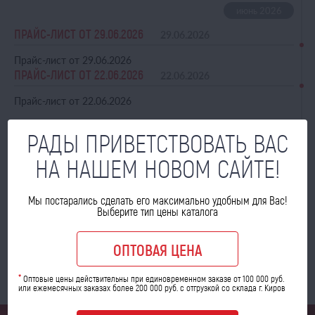
ПРАЙС-ЛИСТ ОТ 29.06.2026
29.06.2026
Прайс-лист от 29.06.2026
ПРАЙС-ЛИСТ ОТ 22.06.2026
22.06.2026
Прайс-лист от 22.06.2026
РАДЫ ПРИВЕТСТВОВАТЬ ВАС
НА НАШЕМ НОВОМ САЙТЕ!
ПРАЙС-ЛИСТ ОТ 15.06.2026
15.06.2026
Прайс-лист от 15.06.2026
Мы постарались сделать его максимально удобным для Вас!
Выберите тип цены каталога
ОПТОВАЯ ЦЕНА
1
2
3
4
5
*
Оптовые цены действительны при единовременном заказе от 100 000 руб.
или ежемесячных заказах более 200 000 руб. с отгрузкой со склада г. Киров