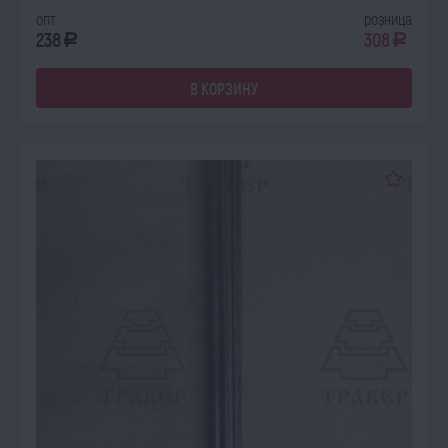
опт
розница
238
308
a
a
В КОРЗИНУ