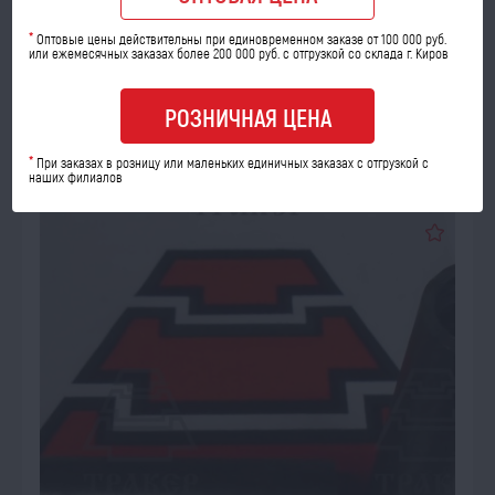
Количество шт:
*
Оптовые цены действительны при единовременном заказе от 100 000 руб.
или ежемесячных заказах более 200 000 руб. с отгрузкой со склада г. Киров
опт
розница
54
80
a
a
РОЗНИЧНАЯ ЦЕНА
В КОРЗИНУ
*
При заказах в розницу или маленьких единичных заказах с отгрузкой с
наших филиалов