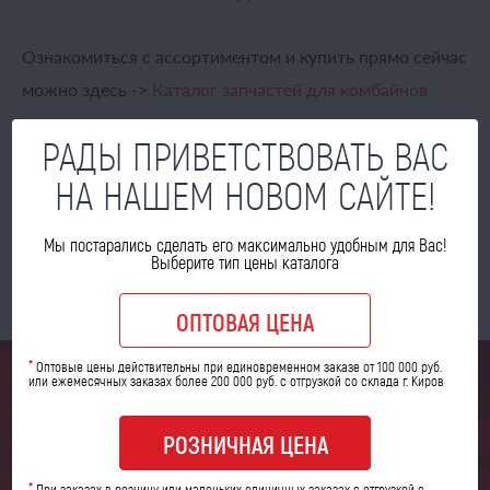
Ознакомиться с ассортиментом и купить прямо сейчас
можно здесь ->
Каталог запчастей для комбайнов
РАДЫ ПРИВЕТСТВОВАТЬ ВАС
Мы предлагаем широкий ассортимент
НА НАШЕМ НОВОМ САЙТЕ!
комплектующих для сельскохозяйственных машин,
что позволит устранить неисправность любой
Мы постарались сделать его максимально удобным для Вас!
сложности в максимально короткие сроки!
Выберите тип цены каталога
ОПТОВАЯ ЦЕНА
*
Оптовые цены действительны при единовременном заказе от 100 000 руб.
или ежемесячных заказах более 200 000 руб. с отгрузкой со склада г. Киров
МЫ ОТВЕТИМ НА ВСЕ ВАШИ
РОЗНИЧНАЯ ЦЕНА
ВОПРОСЫ
*
При заказах в розницу или маленьких единичных заказах с отгрузкой с